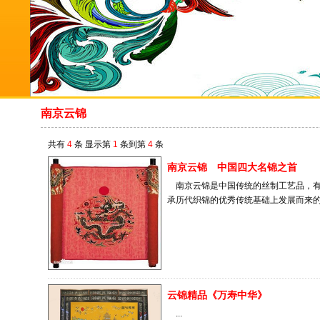
南京云锦
共有
4
条 显示第
1
条到第
4
条
南京云锦 中国四大名锦之首
南京云锦是中国传统的丝制工艺品，有"
承历代织锦的优秀传统基础上发展而来的，
云锦精品《万寿中华》
...