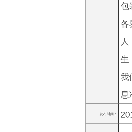
包
各
人
生
我
息
20
发布时间：