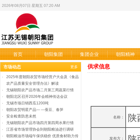
2026年08月07日 星期五 07:20 AM
首页
朝阳集团
集团企业
朝阳精神
供求信息
市场动态
更多
·
2025年度朝阳农贸市场经营户大会及《食品
农产品质量安全管理办法》解读
·
无锡朝阳农产品市场二月第三周蔬菜行情
·
朝阳北区召开2026年会精神传达会议
·
无锡市场日销西瓜1200吨
·
朝阳农贸明星产品— —蚕豆、春笋
陕
·
安全检查防患未然
名称：
·
无锡朝阳农产品市场四月第四周水果行情
·
江苏省市场管理协会到朝阳粮油进行调研
陕
·
朝阳粮油市场端午保供稳价 优质食材助力传
发布方：