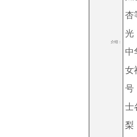
杏
光
介绍：
中
女
号
士
梨