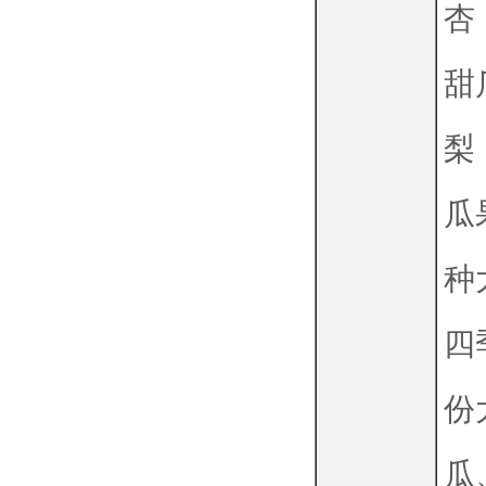
杏
甜
梨
瓜
种
四
份
瓜