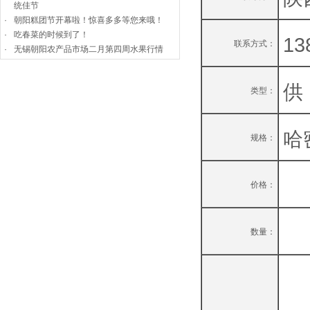
统佳节
·
朝阳糕团节开幕啦！惊喜多多等您来哦！
·
吃春菜的时候到了！
13
联系方式：
·
无锡朝阳农产品市场二月第四周水果行情
供
类型：
哈
规格：
价格：
数量：
陕