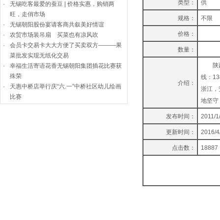
类型：
供
·
无锡吃客最爱的蚕豆 | 价格实惠，购销两
旺，走俏市场
规格：
不限
·
无锡朝阳股份宴请客商共叙美好情谊
价格：
·
农贸市场装吊扇 买菜也有凉风吹
·
会员卡交易卡大大方便了买卖双方———果
数量：
菜批发实现无纸化交易
陕西省
·
幸福生活寄语花香无锡朝阳集团插花比赛获
殊荣
线：1
介绍：
·
天惠中桥店举行庆“六.一”中桥社区幼儿绘画
浙江，
比赛
地坚守
发布时间：
2011/1
更新时间：
2016/4
点击数：
18887