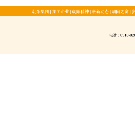
朝阳集团
|
集团企业
|
朝阳精神
|
最新动态
|
朝阳之窗
|
电话：0510-8