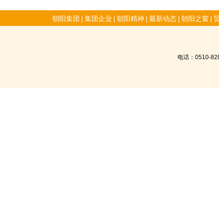
朝阳集团
|
集团企业
|
朝阳精神
|
最新动态
|
朝阳之窗
|
电话：0510-8