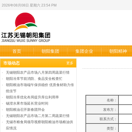
2026年08月08日 星期六 23:54 PM
首页
朝阳集团
集团企业
朝阳精神
市场动态
更多
·
无锡朝阳农产品市场八月第四周蔬菜行情
·
朝阳冷库节前消防、食品安全检查忙
·
朝阳粮油市场端午保供稳价 优质食材助力传
统佳节
·
朝阳冷库优化布局提升库位利用率
名称：
·
锡澄水果市场延长营业时间
·
朝阳粮油召开新春团拜会
发布方：
·
无锡朝阳农产品市场二月第二周蔬菜行情
联系方式：
·
无锡市粮食局领导视察朝阳粮油市场粮油供
应情况
类型：