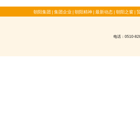
朝阳集团
|
集团企业
|
朝阳精神
|
最新动态
|
朝阳之窗
|
电话：0510-8