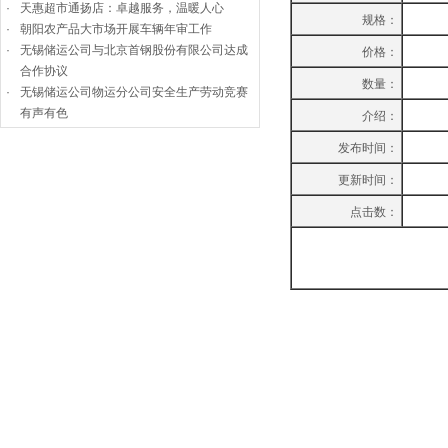
·
天惠超市通扬店：卓越服务，温暖人心
规格：
·
朝阳农产品大市场开展车辆年审工作
·
无锡储运公司与北京首钢股份有限公司达成
价格：
合作协议
数量：
·
无锡储运公司物运分公司安全生产劳动竞赛
有声有色
介绍：
发布时间：
更新时间：
点击数：