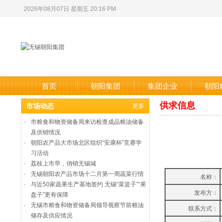
2026年08月07日 星期五 20:16 PM
首页
朝阳集团
集团企业
朝阳
供求信息
市场动态
更多
·
市粮食和物资储备局来访检查成品粮油储备
及供销情况
·
朝阳农产品大市场北区组织“安康杯”竞赛学
习活动
·
荔枝上市早，俏销无锡城
·
无锡朝阳农产品市场十二月第一周蔬菜行情
名称：
·
与近50家蔬果生产基地签约 无锡“菜篮子”“果
发布方：
盘子”更有保障
·
无锡市粮食和物资储备局领导视察节前粮油
联系方式：
储存及供应情况