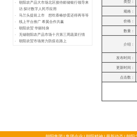
类型：
·
朝阳农产品大市场北区接待邮储银行领导来
访 探讨数字人民币应用
规格：
·
马兰头提前上市 想吃香椿炒蛋还得再等等
价格：
·
线上平台推广 希翼合作共赢
·
朝阳农贸 华丽转身
数量：
·
无锡朝阳农产品市场十月第三周蔬菜行情
·
朝阳农贸市场努力防疫在路上
介绍：
发布时间：
更新时间：
点击数：
朝阳集团
|
集团企业
|
朝阳精神
|
最新动态
|
朝阳