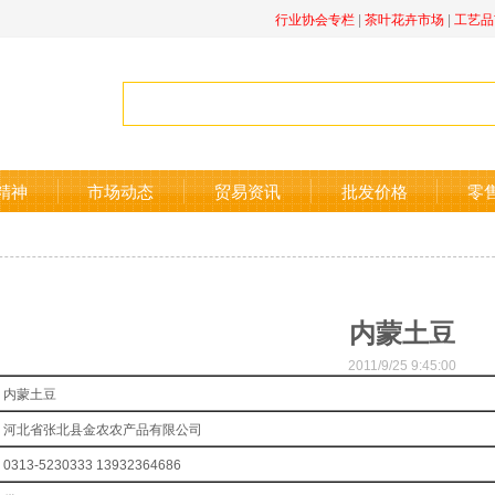
行业协会专栏
|
茶叶花卉市场
|
工艺品
精神
市场动态
贸易资讯
批发价格
零
内蒙土豆
2011/9/25 9:45:00
内蒙土豆
河北省张北县金农农产品有限公司
0313-5230333 13932364686