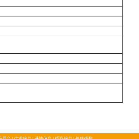
品展台
|
供求信息
|
基地信息
|
招商信息
|
价格指数