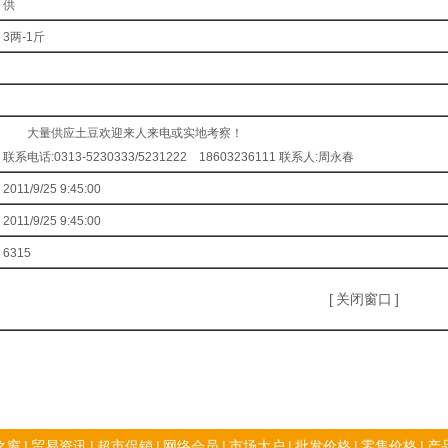
供
3两-1斤
大量供应土豆欢迎来人来电或实地考察！
联系电话:0313-5230333/5231222 18603236111 联系人:周永春
2011/9/25 9:45:00
2011/9/25 9:45:00
6315
[
关闭窗口
]
之窗
|
贸易资讯
|
超市促销
|
网络会员
|
市场大户
|
批发价格
|
零售价格
|
产