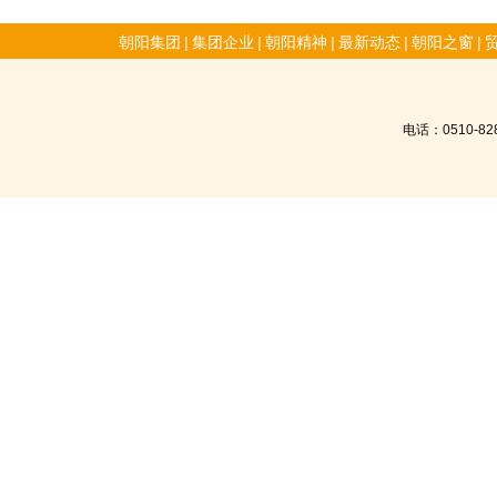
朝阳集团
|
集团企业
|
朝阳精神
|
最新动态
|
朝阳之窗
|
电话：0510-8