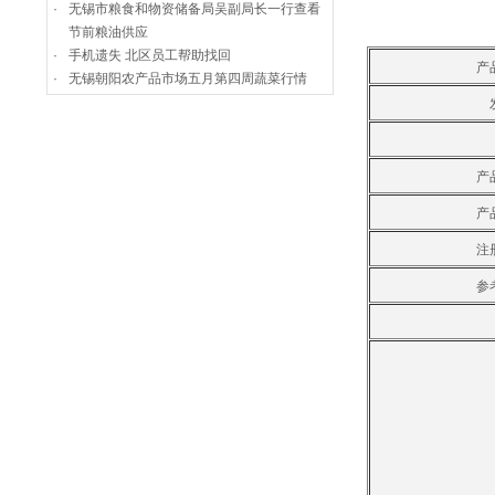
·
无锡市粮食和物资储备局吴副局长一行查看
节前粮油供应
·
手机遗失 北区员工帮助找回
产
·
无锡朝阳农产品市场五月第四周蔬菜行情
产
产
注
参