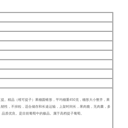
提。精品（维可提子）果穗圆锥形，平均穗重450克，穗形大小整齐，果
具韧性，不掉粒，适合储存和长途运输，上架时间长，果肉脆，无肉囊，多
度。品质优良。是目前葡萄中的极品。属于高档提子葡萄。