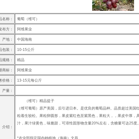
品名称：
葡萄（维可）
发布方：
阿维果业
产地：
中国海南
品包装：
10-15公斤
品规格：
精品
册商标：
阿维果业
考价格：
13-15元每公斤
产量：
（维可）精品提子
（维可葡萄）原产美国，后引进日本。是优良的葡萄品种。品质超过美国红
粒着生较松。果粒卵圆形，果皮紫红色至紫黑色，果粒大，，果皮中厚，
汁，果汁绿黄色，味脆甜，可溶性固形物含量20%左右，含糖量可达25
介绍：
*农业部指定国内种植地（海南）文昌。