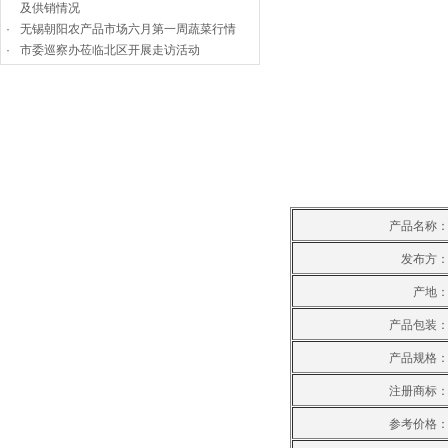
及供销情况
·
无锡朝阳农产品市场六月第一周蔬菜行情
·
市委巡察办莅临北区开展走访活动
产品名称
发布方
产地
产品包装
产品规格
注册商标
参考价格