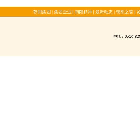
朝阳集团
|
集团企业
|
朝阳精神
|
最新动态
|
朝阳之窗
|
电话：0510-8