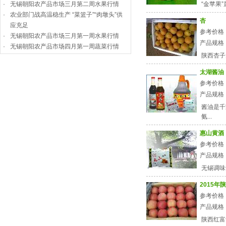
·
无锡朝阳农产品市场三月第二周水果行情
“金苹果
·
农业部门战高温稳生产 “菜篮子”“肉墩头”供
杏
应充足
参考价格：
·
无锡朝阳农产品市场三月第一周水果行情
产品规格
·
无锡朝阳农产品市场四月第一周蔬菜行情
陕西杏子大
太湖酱油
参考价格
产品规格：1
酱油是千
氨...
惠山黄酒
参考价格
产品规格：
无锡调味
2015
参考价格
产品规格
陕西红富