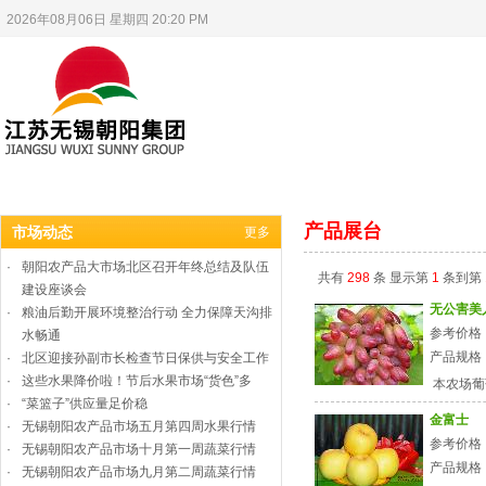
2026年08月06日 星期四 20:20 PM
首页
朝阳集团
集团企业
朝阳精神
产品展台
市场动态
更多
·
朝阳农产品大市场北区召开年终总结及队伍
共有
298
条 显示第
1
条到第
建设座谈会
无公害美
·
粮油后勤开展环境整治行动 全力保障天沟排
参考价格
水畅通
产品规格
·
北区迎接孙副市长检查节日保供与安全工作
·
这些水果降价啦！节后水果市场“货色”多
本农场葡萄
·
“菜篮子”供应量足价稳
金富士
·
无锡朝阳农产品市场五月第四周水果行情
参考价格：
·
无锡朝阳农产品市场十月第一周蔬菜行情
产品规格：1
·
无锡朝阳农产品市场九月第二周蔬菜行情