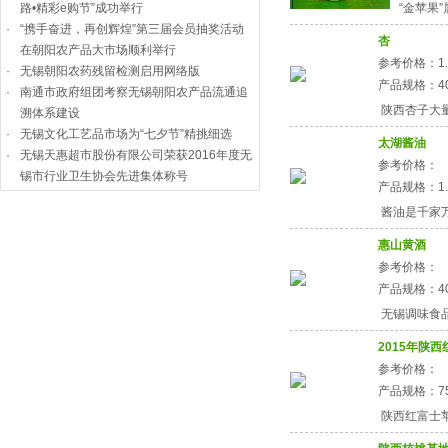
路•精彩e购节”成功举行
“金苹果
·
“携手奋进，再创辉煌”第三届会员抽奖活动
杏
在朝阳农产品大市场顺利举行
参考价格：1.
·
无锡朝阳农药残留检测启用网络版
产品规格：4
·
南通市政府组团考察无锡朝阳农产品流通追
陕西杏子大量上
溯体系建设
·
无锡文化工艺品市场为“七夕节”精挑细选
太湖酱油
·
无锡天惠超市股份有限公司荣获2016年度无
参考价格：
锡市行业卫生协会先进集体称号
产品规格：1.9Ｌ
酱油是千家
惠山黄酒
参考价格：
产品规格：40
无锡调味食
2015年陕
参考价格：
产品规格：7
陕西红富士苹
陕西核桃基