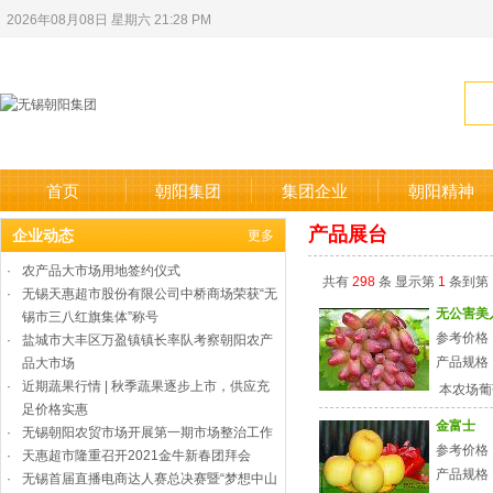
2026年08月08日 星期六 21:28 PM
首页
朝阳集团
集团企业
朝阳精神
产品展台
企业动态
更多
·
农产品大市场用地签约仪式
共有
298
条 显示第
1
条到第
·
无锡天惠超市股份有限公司中桥商场荣获“无
无公害美
锡市三八红旗集体”称号
参考价格
·
盐城市大丰区万盈镇镇长率队考察朝阳农产
产品规格
品大市场
·
近期蔬果行情 | 秋季蔬果逐步上市，供应充
本农场葡萄
足价格实惠
金富士
·
无锡朝阳农贸市场开展第一期市场整治工作
参考价格：
·
天惠超市隆重召开2021金牛新春团拜会
产品规格：1
·
无锡首届直播电商达人赛总决赛暨“梦想中山