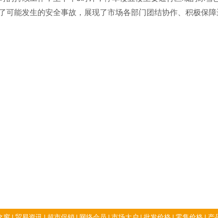
了可能发生的安全事故，展现了市场各部门团结协作、积极保
之窗
|
贸易资讯
|
超市促销
|
网络会员
|
市场大户
|
批发价格
|
零售价格
|
产