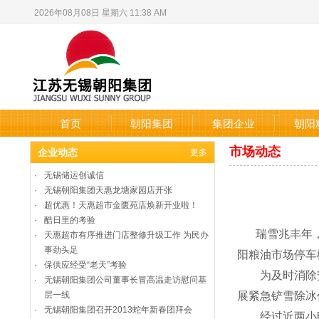
2026年08月08日 星期六 11:38 AM
首页
朝阳集团
集团企业
朝阳
市场动态
企业动态
更多
·
无锡储运创诚信
·
无锡朝阳集团天惠龙塘家园店开张
·
超优惠！天惠超市金匮苑店焕新开业啦！
·
酷日里的考验
瑞雪兆丰年，
·
天惠超市有序推进门店整修升级工作 为民办
事劲头足
阳粮油市场停车
·
保供应经受“老天”考验
为及时消除安全
·
无锡朝阳集团公司董事长冒高温走访慰问基
展紧急铲雪除冰
层一线
·
无锡朝阳集团召开2013蛇年新春团拜会
经过近两小时