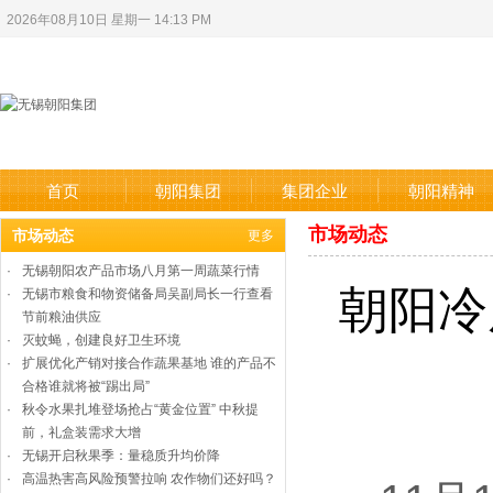
2026年08月10日 星期一 14:13 PM
首页
朝阳集团
集团企业
朝阳精神
市场动态
市场动态
更多
·
无锡朝阳农产品市场八月第一周蔬菜行情
朝阳冷
·
无锡市粮食和物资储备局吴副局长一行查看
节前粮油供应
·
灭蚊蝇，创建良好卫生环境
·
扩展优化产销对接合作蔬果基地 谁的产品不
合格谁就将被“踢出局”
·
秋令水果扎堆登场抢占“黄金位置” 中秋提
前，礼盒装需求大增
·
无锡开启秋果季：量稳质升均价降
·
高温热害高风险预警拉响 农作物们还好吗？