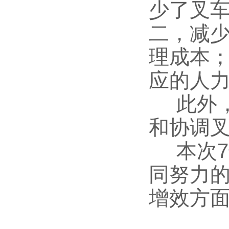
少了叉
二，减
理成本
应的人
此外，
和协调
本次7
同努力
增效方