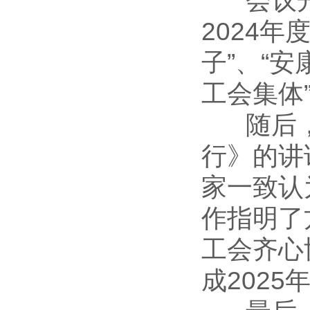
2024
子”、“
工会集体
随后，每
行》的讲
家一致认
作指明了
工会齐心
成202
最后，