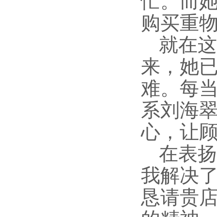
忙。而
购买重
就在
来，她
难。每
系刘海
心，让
在表
我解决
恳请贵