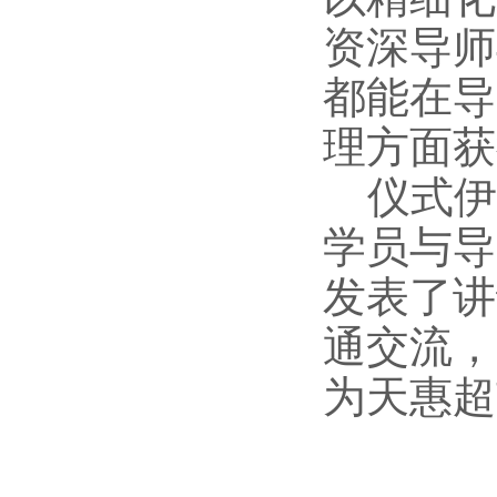
资深导师
都能在导
理方面
获
仪式伊
学员与导
发表了讲
通交流，
为天惠超