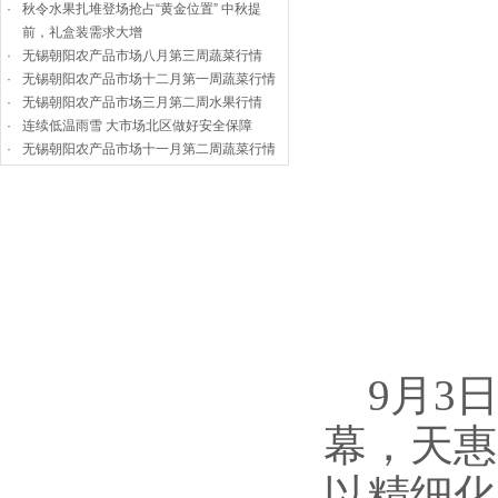
·
秋令水果扎堆登场抢占“黄金位置” 中秋提
前，礼盒装需求大增
·
无锡朝阳农产品市场八月第三周蔬菜行情
·
无锡朝阳农产品市场十二月第一周蔬菜行情
·
无锡朝阳农产品市场三月第二周水果行情
·
连续低温雨雪 大市场北区做好安全保障
·
无锡朝阳农产品市场十一月第二周蔬菜行情
9月
3
幕，天惠
以精细化