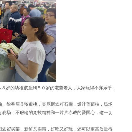
８岁的幼稚孩童到８０岁的耄耋老人，大家玩得不亦乐乎，
、徐香眉县猕猴桃，突尼斯软籽石榴，爆汁葡萄柚，场场
有赛场上不服输的竞技精神和一片片赤诚的爱国心，这一切
农贸买菜，新鲜又实惠，好吃又好玩，还可以更高质量得