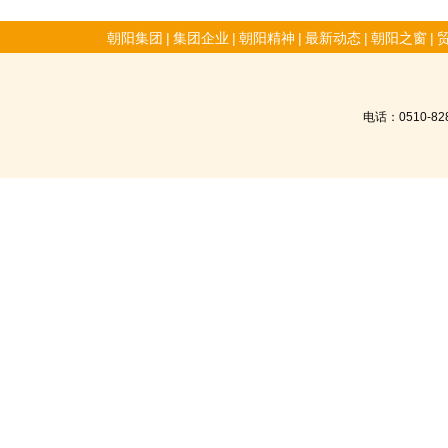
朝阳集团
|
集团企业
|
朝阳精神
|
最新动态
|
朝阳之窗
|
电话：0510-8