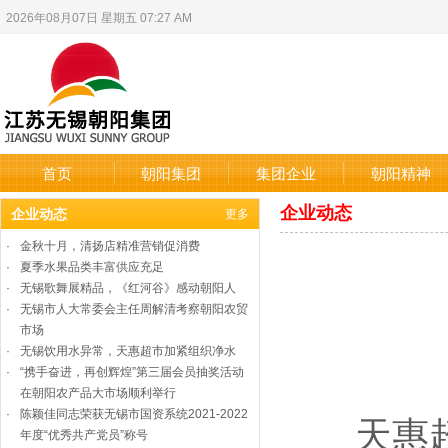
2026年08月07日 星期五 07:27 AM
首页
朝阳集团
集团企业
朝阳精神
企业动态
企业动态
更多
·
金秋十月，清扬店精准营销促消费
·
夏季水果品类丰富供应充足
·
无锡歌舞展精品，《红河谷》感动朝阳人
·
无锡市人大常委会主任周解清考察朝阳农贸
市场
·
无锡饮用水异常，天惠超市加紧组织净水
·
“携手奋进，再创辉煌”第三届会员抽奖活动
在朝阳农产品大市场顺利举行
·
陈颖佳同志荣获无锡市国资系统2021-2022
天惠超市
年度“优秀共产党员”称号