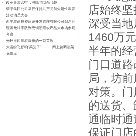
·
改革开放30年，朝阳市场新飞跃
店始终坚
·
朝阳集团公司举行保持共产党员先进性教育
活动动员大会
深受当地
·
西宁农商投资建设开发管理有限公司副总经
理蒋元峰率队到无锡朝阳农产品大市场参观
1460万
考察
·
光环里闪耀着艰辛的一首首歌
半年的经
·
大雪纷飞影响“菜篮子”———网上急调蔬菜
保供应
门口道路
局，坊前
对策。门
的送货、
通临时通
保证门店