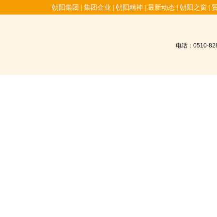
朝阳集团
|
集团企业
|
朝阳精神
|
最新动态
|
朝阳之窗
|
电话：0510-8