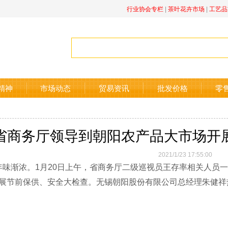
行业协会专栏
|
茶叶花卉市场
|
工艺品
精神
市场动态
贸易资讯
批发价格
零
省商务厅领导到朝阳农产品大市场开
2021/1/23 17:55:00
年味渐浓。1月20日上午，省商务厅二级巡视员王存率相关人员
展节前保供、安全大检查。无锡朝阳股份有限公司总经理朱健祥