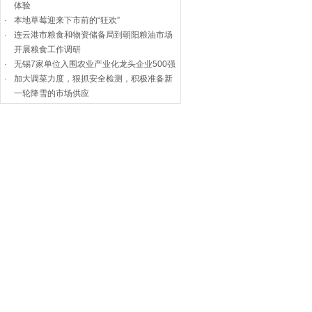
体验
·
本地草莓迎来下市前的“狂欢”
·
连云港市粮食和物资储备局到朝阳粮油市场
开展粮食工作调研
·
无锡7家单位入围农业产业化龙头企业500强
·
加大调菜力度，狠抓安全检测，积极准备新
一轮降雪的市场供应