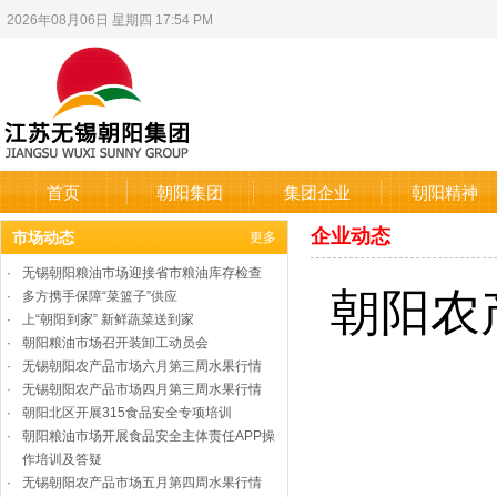
2026年08月06日 星期四 17:54 PM
首页
朝阳集团
集团企业
朝阳精神
企业动态
市场动态
更多
·
无锡朝阳粮油市场迎接省市粮油库存检查
朝阳农
·
多方携手保障“菜篮子”供应
·
上“朝阳到家” 新鲜蔬菜送到家
·
朝阳粮油市场召开装卸工动员会
·
无锡朝阳农产品市场六月第三周水果行情
·
无锡朝阳农产品市场四月第三周水果行情
·
朝阳北区开展315食品安全专项培训
·
朝阳粮油市场开展食品安全主体责任APP操
作培训及答疑
·
无锡朝阳农产品市场五月第四周水果行情