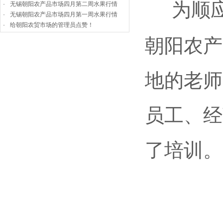
为顺应
·
无锡朝阳农产品市场四月第二周水果行情
·
无锡朝阳农产品市场四月第一周水果行情
·
给朝阳农贸市场的管理员点赞！
朝阳农产
地的老师
员工、经
了培训。