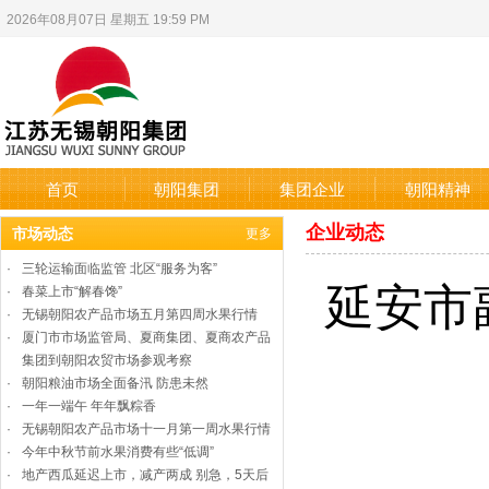
2026年08月07日 星期五 19:59 PM
首页
朝阳集团
集团企业
朝阳精神
企业动态
市场动态
更多
·
三轮运输面临监管 北区“服务为客”
延安市
·
春菜上市“解春馋”
·
无锡朝阳农产品市场五月第四周水果行情
·
厦门市市场监管局、夏商集团、夏商农产品
集团到朝阳农贸市场参观考察
·
朝阳粮油市场全面备汛 防患未然
·
一年一端午 年年飘粽香
·
无锡朝阳农产品市场十一月第一周水果行情
·
今年中秋节前水果消费有些“低调”
·
地产西瓜延迟上市，减产两成 别急，5天后