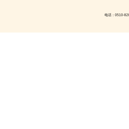
电话：0510-8