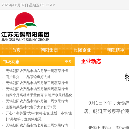
2026年08月07日 星期五 05:12 AM
首页
朝阳集团
集团企业
朝阳精神
企业动态
市场动态
更多
·
无锡朝阳农产品市场六月第一周蔬菜行情
·
商户推介——品茶论道好去处
·
无锡朝阳农产品市场五月第三周蔬菜行情
·
无锡朝阳农产品市场五月第四周蔬菜行情
·
前四个月高档水果量价齐涨 地产水果精品化
·
无锡朝阳农产品市场四月第一周水果行情
9月1日下午，无锡
·
主要蔬菜品种批发价大多低于1元
店、朝阳店考察平价
·
开心：冬笋遇“大年”价格走低 遗憾：市场“主
打”外地笋，宜兴笋难觅
·
无锡朝阳农产品市场七月第二周水果行情
考察过程中，蔡大