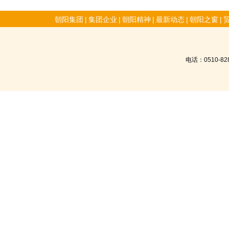
朝阳集团
|
集团企业
|
朝阳精神
|
最新动态
|
朝阳之窗
|
电话：0510-8