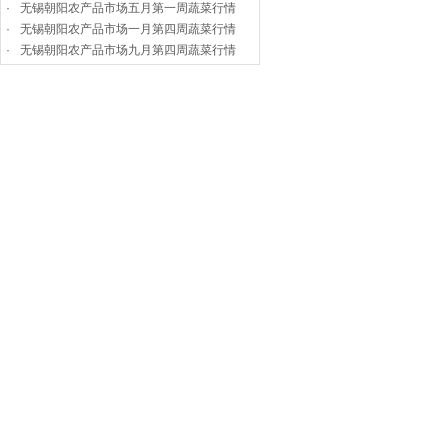
·
无锡朝阳农产品市场五月第一周蔬菜行情
·
无锡朝阳农产品市场一月第四周蔬菜行情
·
无锡朝阳农产品市场九月第四周蔬菜行情