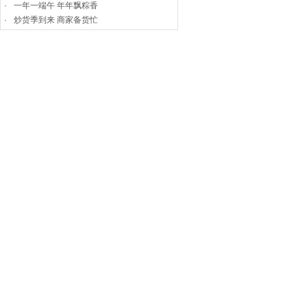
·
一年一端午 年年飘粽香
·
炒货季到来 商家备货忙