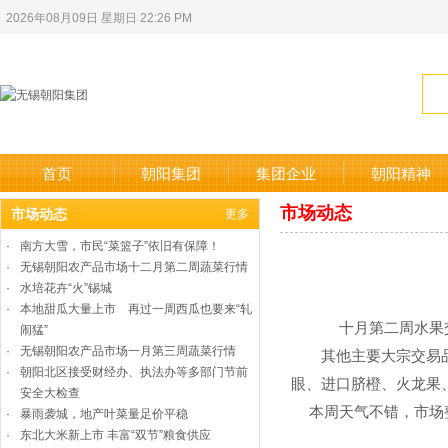
2026年08月09日 星期日 22:26 PM
首页
朝阳集团
集团企业
朝阳精神
市场动态
市场动态
更多
·
南方大雪，市民“菜篮子”依旧有保障！
·
无锡朝阳农产品市场十二月第二周蔬菜行情
·
水培花卉“火”锡城
·
本地甜瓜大量上市 再过一周西瓜也要来“轧
十月第二周水果交易市场
闹猛”
·
无锡朝阳农产品市场一月第三周蔬菜行情
其他主要大宗交易品种
·
朝阳北区接受财经办、执法办等多部门节前
眼、进口脐橙、火龙果
安全大检查
本周天气不错，市场
·
暴雨袭城，地产叶菜量足价平稳
·
东北大米新上市 丰富“双节”粮食供应