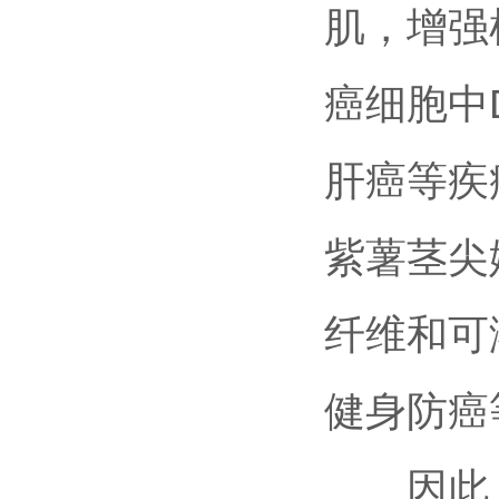
肌，增强
癌细胞中
肝癌等疾
紫薯茎尖
纤维和可
健身防癌
因此，