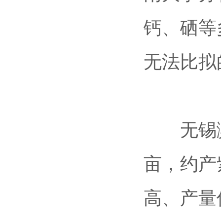
钙、硒等
无法比拟
无锡滨湖
亩，约产
高、产量