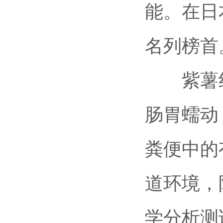
能。在日
名列榜首
紫薯纤
肠胃蠕动
粪便中的
道环境，
学分析测