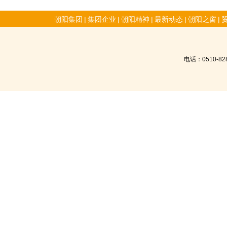
朝阳集团
|
集团企业
|
朝阳精神
|
最新动态
|
朝阳之窗
|
电话：0510-8