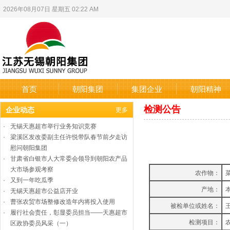
2026年08月07日 星期五 02:22 AM
首页
朝阳集团
集团企业
朝阳精神
检测公告
企业动态
更多
·
无锡天惠超市举行业务知识竞赛
·
梁溪区发改委副主任许悦带队春节前夕走访
慰问朝阳集团
·
甘肃省白银市人大常委会领导到朝阳农产品
大市场参观考察
农作物：
·
又到一年吃瓜季
产地：
·
无锡天惠超市公益店开业
·
曹张农贸市场整修改造年内将投入使用
被检单位或姓名：
·
履行社会责任，彰显委员担当——天惠超市
检测项目：
区政协委员风采（一）