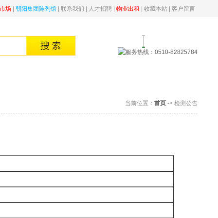
市场
|
朝阳集团陈列馆
|
联系我们
|
人才招聘
|
物业出租
|
收藏本站
|
客户留言
售价格
供求信息
价格指数
自律公约
当前位置：
首页
-> 检测公告