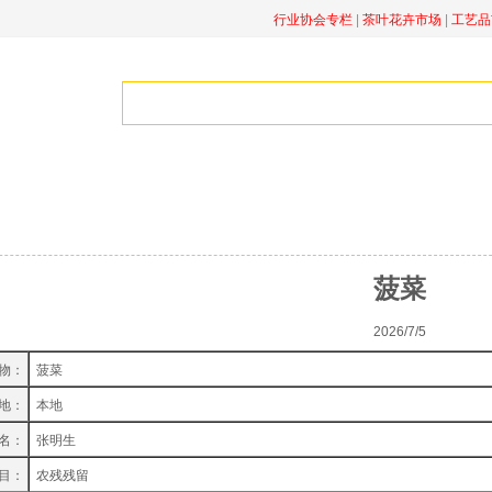
行业协会专栏
|
茶叶花卉市场
|
工艺品
精神
市场动态
贸易资讯
批发价格
零
菠菜
2026/7/5
物：
菠菜
地：
本地
名：
张明生
目：
农残残留