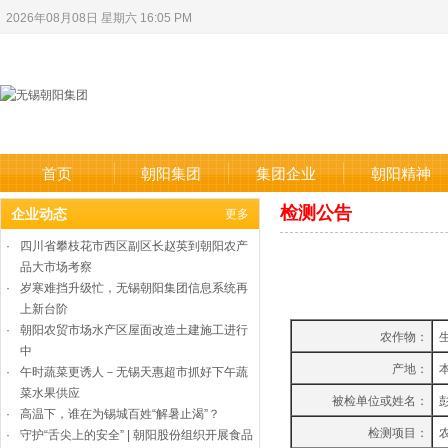
2026年08月08日 星期六 16:05 PM
首页
朝阳集团
集团企业
朝阳精神
检测公告
企业动态
更多
·
四川省攀枝花市西区副区长赵英到朝阳农产
品大市场考察
·
岁寒难挡升级忙，无锡朝阳集团信息系统再
上新台阶
·
朝阳农贸市场水产区屋面改造土建施工进行
农作物：
中
产地：
·
午时蔬菜更诱人－无锡天惠超市抓好下午蔬
菜水果供应
被检单位或姓名：
·
高温下，谁在为锡城百姓“解暑止渴”？
检测项目：
·
守护“舌尖上的安全” | 朝阳股份组织开展食品