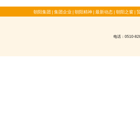
朝阳集团
|
集团企业
|
朝阳精神
|
最新动态
|
朝阳之窗
|
电话：0510-8