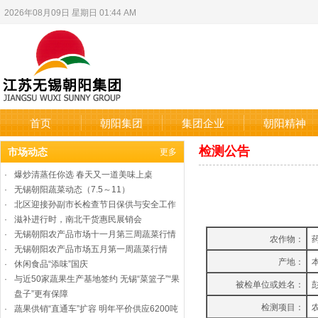
2026年08月09日 星期日 01:44 AM
首页
朝阳集团
集团企业
朝阳精神
检测公告
市场动态
更多
·
爆炒清蒸任你选 春天又一道美味上桌
·
无锡朝阳蔬菜动态（7.5～11）
·
北区迎接孙副市长检查节日保供与安全工作
·
滋补进行时，南北干货惠民展销会
·
无锡朝阳农产品市场十一月第三周蔬菜行情
农作物：
·
无锡朝阳农产品市场五月第一周蔬菜行情
产地：
·
休闲食品“添味”国庆
·
与近50家蔬果生产基地签约 无锡“菜篮子”“果
被检单位或姓名：
盘子”更有保障
检测项目：
·
蔬果供销“直通车”扩容 明年平价供应6200吨