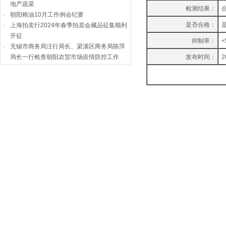
地产蔬菜
检测结果：
·
朝阳粮油10月工作例会纪要
是否合格：
·
上海拍卖行2024年春季拍卖会藏品征集顺利
开征
抑制率：
<
·
无锡市商务局汪行局长、梁溪区商务局陈萍
局长一行检查朝阳农贸市场疫情防控工作
发布时间：
2