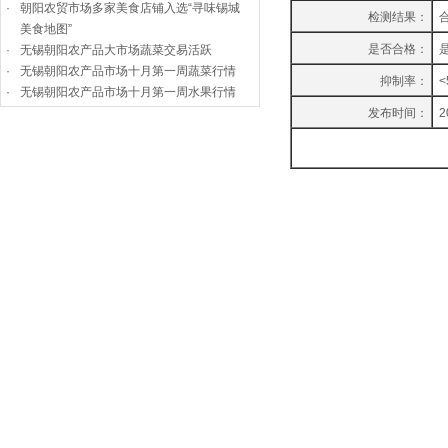
·
朝阳农贸市场多家美食店铺入选“寻味锡城
检测结果：
美食地图”
是否合格：
·
无锡朝阳农产品大市场蔬菜交易活跃
·
无锡朝阳农产品市场十月第一周蔬菜行情
抑制率：
<
·
无锡朝阳农产品市场十月第一周水果行情
发布时间：
2