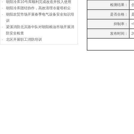
·
朝阳冷库10号库顺利完成改造并投入使用
检测结果：
·
朝阳冷库团结协作，高效清理冷凝塔积尘
·
朝阳农贸市场开展春季电气设备安全知识培
是否合格：
训
抑制率：
<
·
梁溪消防北滨路中队对朝阳粮油市场开展消
防安全检查
发布时间：
2
·
北区开展职工消防培训