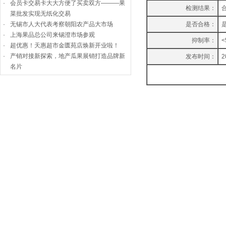
·
会员卡交易卡大大方便了买卖双方———果
检测结果：
菜批发实现无纸化交易
·
无锡市人大代表考察朝阳农产品大市场
是否合格：
·
上海果品总公司来锡澄市场参观
抑制率：
<
·
超优惠！天惠超市金匮苑店焕新开业啦！
·
产销对接新探索，地产瓜果展销打造品牌新
发布时间：
2
名片