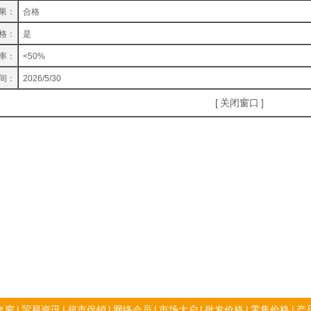
果：
合格
格：
是
率：
<50%
间：
2026/5/30
[
关闭窗口
]
之窗
|
贸易资讯
|
超市促销
|
网络会员
|
市场大户
|
批发价格
|
零售价格
|
产