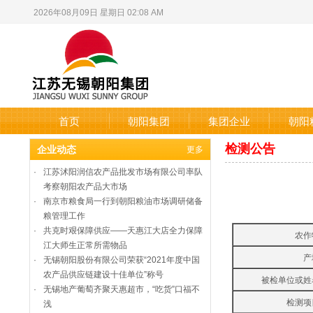
2026年08月09日 星期日 02:08 AM
首页
朝阳集团
集团企业
朝阳
检测公告
企业动态
更多
·
江苏沭阳润信农产品批发市场有限公司率队
考察朝阳农产品大市场
·
南京市粮食局一行到朝阳粮油市场调研储备
粮管理工作
·
共克时艰保障供应——天惠江大店全力保障
农作
江大师生正常所需物品
产
·
无锡朝阳股份有限公司荣获“2021年度中国
农产品供应链建设十佳单位”称号
被检单位或姓
·
无锡地产葡萄齐聚天惠超市，“吃货”口福不
检测项
浅