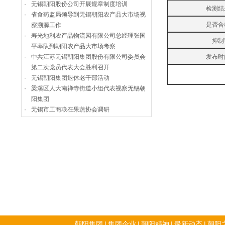
·
无锡朝阳股份公司开展规章制度培训
检测结
·
省食药监局领导到无锡朝阳农产品大市场视
是否合
察溯源工作
·
寿光地利农产品物流园有限公司总经理张国
抑制
平率队到朝阳农产品大市场考察
·
中共江苏无锡朝阳集团股份有限公司委员会
发布时
第二次党员代表大会胜利召开
·
无锡朝阳集团退休老干部活动
·
梁溪区人大南禅寺街道小组代表视察无锡朝
阳集团
·
无锡市工商联在果蔬协会调研
朝阳集团
|
集团企业
|
朝阳精神
|
最新动态
|
朝阳