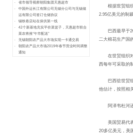
·
省市领导视察朝阳集团天惠超市
根据世贸组织的
·
中国外运长江有限公司无锡分公司与无锡储
2.95亿美元
运有限公司签订仓储协议
·
锡铁巷店站在保供第一线
·
42个新基地充实平价菜篮子，天惠超市联合
巴西最早于20
菜农将推“午市配送”
二大棉花生产国的
·
无锡朝阳农产品大市场实现一卡通交易
·
朝阳农产品大市场2019年春节营业时间调整
通知
在世贸组织对此
西每年可采取的制
巴西驻世贸组织
他估计，按照相
阿泽韦杜河还对
美国贸易代表办
20多亿美元，美