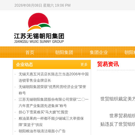
2026年08月08日 星期六 19:06 PM
首页
朝阳集团
集团企业
朝阳
贸易资讯
企业动态
更多
·
无锡天惠五河店店长陈志兰当选2006年中国
连锁零售业金牌店长
·
无锡朝阳集团荣获“优秀民营经济企业”荣誉
称号
世贸组织裁定美
·
江苏无锡朝阳集团股份有限公司荣获“二〇一
六年度产业集团先进集体”称号
·
担心下雪菜难买“马大嫂”忙囤货
世界贸易组织8月3
·
粮油菜果肉一样都不能少锡城三大举措保
贴违反了世贸组
障“菜篮子”供应
·
朝阳粮油市场清洁墙面小广告