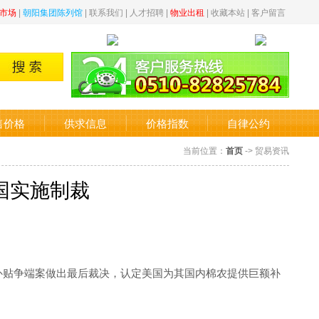
市场
|
朝阳集团陈列馆
|
联系我们
|
人才招聘
|
物业出租
|
收藏本站
|
客户留言
售价格
供求信息
价格指数
自律公约
当前位置：
首页
-> 贸易资讯
国实施制裁
86%)补贴争端案做出最后裁决，认定美国为其国内棉农提供巨额补