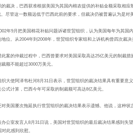
裁决，巴西获准根据美国为其国内棉农提供的补贴金额采取相应制裁
的制裁。尽管这一数额远低于巴西此前的要求，但裁决仍被普遍认为是对
02年9月把美国棉花补贴问题诉诸世贸组织，认为美国每年为其国内
地位。从2004年到2008年，世贸组织专家组和上诉机构曾四次裁
案的仲裁过程中，巴西曾要求对美国采取高达25亿美元的制裁措
裁额不能超过3000万美元。
大使阿泽韦杜河8月31日表示，世贸组织的裁决结果具有重要意义。
关公式计算，巴西今年可采取的制裁额可高达8亿美元。
美国屡次拖延执行世贸组织的裁决结果表示遗憾。他说，这种状况
公室发言人8月31日说，美国对世贸组织的最后裁决结果感到失望
国对此感到欣慰。