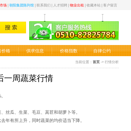
市场
|
朝阳集团陈列馆
|
联系我们
|
人才招聘
|
物业出租
|
收藏本站
|
客户留言
售价格
供求信息
价格指数
自律公约
当前位置：
首页
-> 行情分析
后一周蔬菜行情
%。
菜、丝瓜、生菜、毛豆、莴苣和胡萝卜等。
去年有所上升，同时蔬菜的均价适当下降。