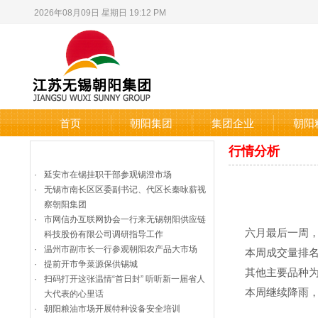
2026年08月09日 星期日 19:12 PM
首页
朝阳集团
集团企业
朝阳
行情分析
企业动态
更多
·
延安市在锡挂职干部参观锡澄市场
·
无锡市南长区区委副书记、代区长秦咏薪视
察朝阳集团
·
市网信办互联网协会一行来无锡朝阳供应链
六月最后一周，蔬
科技股份有限公司调研指导工作
·
温州市副市长一行参观朝阳农产品大市场
本周成交量排名
·
提前开市争菜源保供锡城
其他主要品种为
·
扫码打开这张温情“首日封” 听听新一届省人
本周继续降雨，
大代表的心里话
·
朝阳粮油市场开展特种设备安全培训