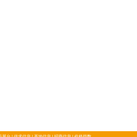
品展台
|
供求信息
|
基地信息
|
招商信息
|
价格指数