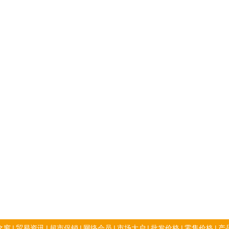
之窗
|
贸易资讯
|
超市促销
|
网络会员
|
市场大户
|
批发价格
|
零售价格
|
产