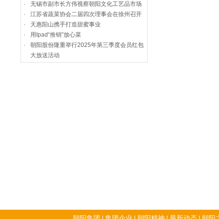
·
无锡市副市长方伟视察朝阳文化工艺品市场
·
江苏省蔬菜协会二届四次理事会在徐州召开
·
天惠阳山携手打造甜蜜事业
·
用Ipad“推销”放心菜
·
朝阳股份隆重举行2025年第三季度会员红包
大放送活动
朝阳集团
|
集团企业
|
朝阳精神
|
最新动态
|
朝阳